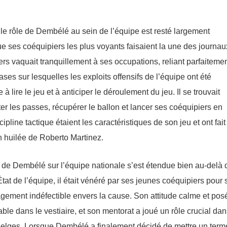
 le rôle de Dembélé au sein de l’équipe est resté largement
e ses coéquipiers les plus voyants faisaient la une des journau
rs vaquait tranquillement à ses occupations, reliant parfaitemen
ases sur lesquelles les exploits offensifs de l’équipe ont été
 lire le jeu et à anticiper le déroulement du jeu. Il se trouvait
r les passes, récupérer le ballon et lancer ses coéquipiers en
pline tactique étaient les caractéristiques de son jeu et ont fait
n huilée de Roberto Martinez.
nce de Dembélé sur l’équipe nationale s’est étendue bien au-delà 
tat de l’équipe, il était vénéré par ses jeunes coéquipiers pour
agement indéfectible envers la cause. Son attitude calme et pos
le dans le vestiaire, et son mentorat a joué un rôle crucial dan
belges. Lorsque Dembélé a finalement décidé de mettre un term