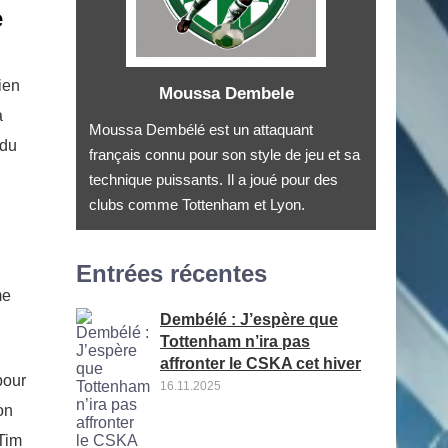
e
ien
Moussa Dembele
a
Moussa Dembélé est un attaquant
 du
français connu pour son style de jeu et sa
technique puissants. Il a joué pour des
clubs comme Tottenham et Lyon.
Entrées récentes
me
Dembélé : J’espère que
Tottenham n’ira pas
affronter le CSKA cet hiver
pour
16.11.2025
on
 Tim