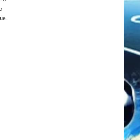
ar
que