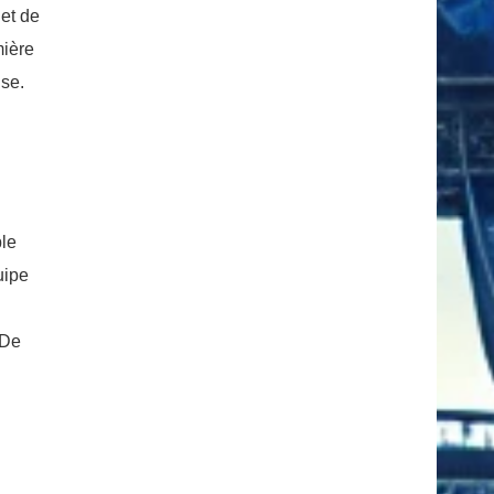
 et de
mière
ise.
ble
uipe
 De