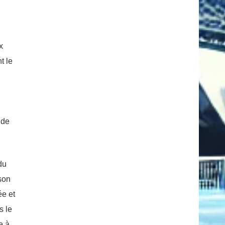
x
t le
 de
du
 son
ée et
s le
e à