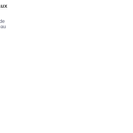
aux
 de
eau