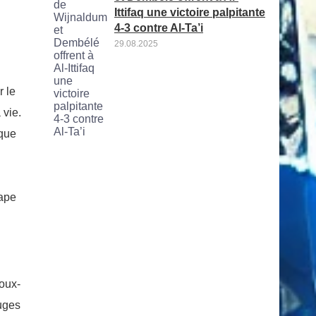
Ittifaq une victoire palpitante
4-3 contre Al-Ta’i
29.08.2025
r le
 vie.
 que
tape
oux-
ouges