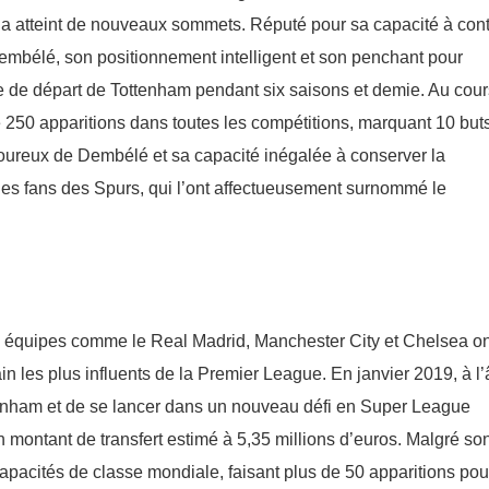
a atteint de nouveaux sommets. Réputé pour sa capacité à cont
embélé, son positionnement intelligent et son penchant pour
nze de départ de Tottenham pendant six saisons et demie. Au cou
e 250 apparitions dans toutes les compétitions, marquant 10 buts
goureux de Dembélé et sa capacité inégalée à conserver la
 les fans des Spurs, qui l’ont affectueusement surnommé le
 équipes comme le Real Madrid, Manchester City et Chelsea on
ain les plus influents de la Premier League. En janvier 2019, à l
ttenham et de se lancer dans un nouveau défi en Super League
 montant de transfert estimé à 5,35 millions d’euros. Malgré so
pacités de classe mondiale, faisant plus de 50 apparitions pou