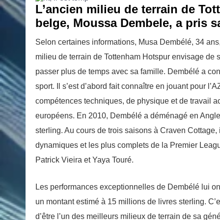
L’ancien milieu de terrain de To
belge, Moussa Dembele, a pris sa
Selon certaines informations, Musa Dembélé, 34 ans, a
milieu de terrain de Tottenham Hotspur envisage de s’i
passer plus de temps avec sa famille. Dembélé a conn
sport. Il s’est d’abord fait connaître en jouant pour 
compétences techniques, de physique et de travail ach
européens. En 2010, Dembélé a déménagé en Angleter
sterling. Au cours de trois saisons à Craven Cottage, 
dynamiques et les plus complets de la Premier Lea
Patrick Vieira et Yaya Touré.
Les performances exceptionnelles de Dembélé lui ont
un montant estimé à 15 millions de livres sterling. C’
d’être l’un des meilleurs milieux de terrain de sa g