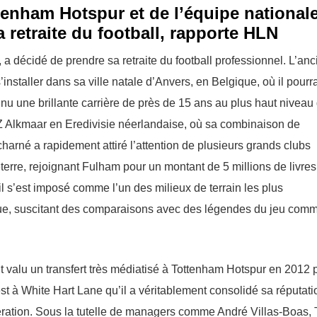
ttenham Hotspur et de l’équipe national
 retraite du football, rapporte HLN
 décidé de prendre sa retraite du football professionnel. L’anc
nstaller dans sa ville natale d’Anvers, en Belgique, où il pourr
u une brillante carrière de près de 15 ans au plus haut niveau
l’AZ Alkmaar en Eredivisie néerlandaise, où sa combinaison de
arné a rapidement attiré l’attention de plusieurs grands clubs
re, rejoignant Fulham pour un montant de 5 millions de livres
il s’est imposé comme l’un des milieux de terrain les plus
gue, suscitant des comparaisons avec des légendes du jeu com
 valu un transfert très médiatisé à Tottenham Hotspur en 2012 
est à White Hart Lane qu’il a véritablement consolidé sa réputati
énération. Sous la tutelle de managers comme André Villas-Boas,