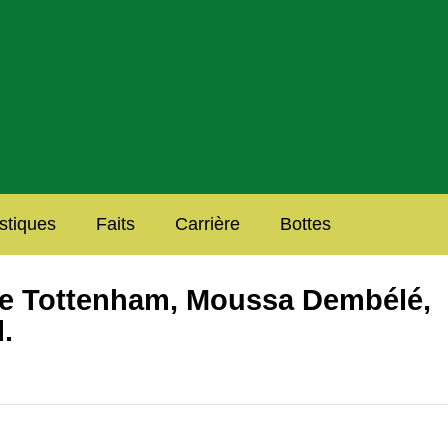
istiques
Faits
Carrière
Bottes
 de Tottenham, Moussa Dembélé,
l.