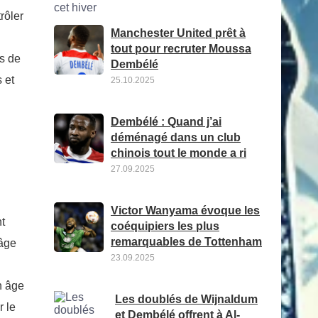
rôler
Manchester United prêt à
tout pour recruter Moussa
rs de
Dembélé
 et
25.10.2025
Dembélé : Quand j’ai
déménagé dans un club
chinois tout le monde a ri
27.09.2025
Victor Wanyama évoque les
t
coéquipiers les plus
remarquables de Tottenham
’âge
23.09.2025
n âge
Les doublés de Wijnaldum
r le
et Dembélé offrent à Al-