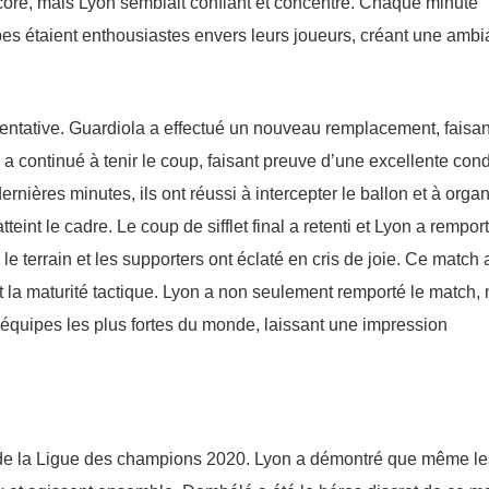
core, mais Lyon semblait confiant et concentré. Chaque minute
pes étaient enthousiastes envers leurs joueurs, créant une amb
tentative. Guardiola a effectué un nouveau remplacement, faisan
 continué à tenir le coup, faisant preuve d’une excellente cond
rnières minutes, ils ont réussi à intercepter le ballon et à organ
tteint le cadre. Le coup de sifflet final a retenti et Lyon a rempor
le terrain et les supporters ont éclaté en cris de joie. Ce match 
et la maturité tactique. Lyon a non seulement remporté le match,
 équipes les plus fortes du monde, laissant une impression
es de la Ligue des champions 2020. Lyon a démontré que même le