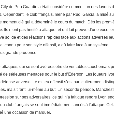
 City de Pep Guardiola était considéré comme l’un des favoris 
id. Cependant, le club français, mené par Rudi Garcia, a misé su
 le moment clé qui a déterminé le cours du match. Dès les premi
. Ils n’ont pas hésité à attaquer et ont fait preuve d’une excelle
ve solide et des réactions rapides face aux actions adverses leu
la, connu pour son style offensif, a dû faire face à un système
plus grande prudence.
-attaques, qui se sont avérées être de véritables cauchemars p
é de sérieuses menaces pour le but d’Ederson. Les joueurs lyo
défense adverse. Le milieu offensif s’est particulièrement disti
es, mais tirant lui-même au but. En seconde période, Manchest
pression sur ses adversaires, ce qui n’a fait que rendre Lyon en
 du club français se sont immédiatement lancés à l’attaque. Cel
ué une occasion de marquer.