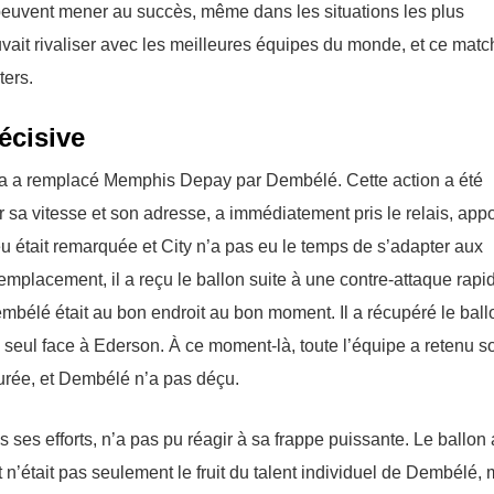
e peuvent mener au succès, même dans les situations les plus
ouvait rivaliser avec les meilleures équipes du monde, et ce matc
ters.
écisive
rcia a remplacé Memphis Depay par Dembélé. Cette action a été
sa vitesse et son adresse, a immédiatement pris le relais, appo
eu était remarquée et City n’a pas eu le temps de s’adapter aux
placement, il a reçu le ballon suite à une contre-attaque rapi
mbélé était au bon endroit au bon moment. Il a récupéré le ball
é seul face à Ederson. À ce moment-là, toute l’équipe a retenu s
ssurée, et Dembélé n’a pas déçu.
 ses efforts, n’a pas pu réagir à sa frappe puissante. Le ballon a
t n’était pas seulement le fruit du talent individuel de Dembélé, 