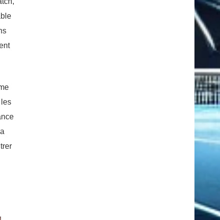
atch,
able
ns
ent
ême
 les
ance
la
trer