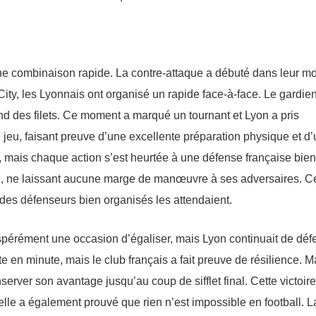
une combinaison rapide. La contre-attaque a débuté dans leur mo
 City, les Lyonnais ont organisé un rapide face-à-face. Le gardie
ond des filets. Ce moment a marqué un tournant et Lyon a pris
e jeu, faisant preuve d’une excellente préparation physique et d
er, mais chaque action s’est heurtée à une défense française bien
, ne laissant aucune marge de manœuvre à ses adversaires. C
ù des défenseurs bien organisés les attendaient.
spérément une occasion d’égaliser, mais Lyon continuait de déf
 en minute, mais le club français a fait preuve de résilience. M
server son avantage jusqu’au coup de sifflet final. Cette victoire
lle a également prouvé que rien n’est impossible en football. L