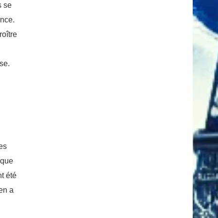
s se
ance.
roître
se.
es
aque
t été
ien a