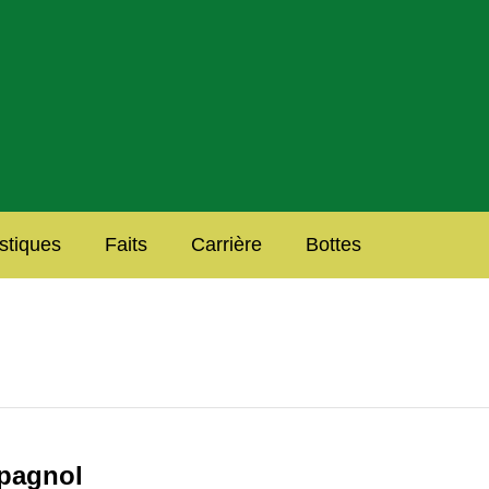
istiques
Faits
Carrière
Bottes
spagnol