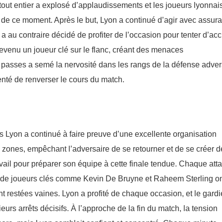
tout entier a explosé d’applaudissements et les joueurs lyonnai
e de ce moment. Après le but, Lyon a continué d’agir avec assur
 au contraire décidé de profiter de l’occasion pour tenter d’acc
evenu un joueur clé sur le flanc, créant des menaces
 passes a semé la nervosité dans les rangs de la défense adver
enté de renverser le cours du match.
s Lyon a continué à faire preuve d’une excellente organisation
s zones, empêchant l’adversaire de se retourner et de se créer d
vail pour préparer son équipe à cette finale tendue. Chaque att
rs de joueurs clés comme Kevin De Bruyne et Raheem Sterling on
ont restées vaines. Lyon a profité de chaque occasion, et le gard
eurs arrêts décisifs. À l’approche de la fin du match, la tension