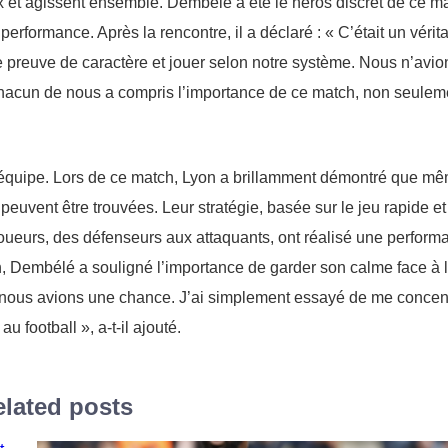
eux et agissent ensemble. Dembélé a été le héros discret de ce m
 performance. Après la rencontre, il a déclaré : « C’était un vérit
e preuve de caractère et jouer selon notre système. Nous n’avio
Chacun de nous a compris l’importance de ce match, non seulem
 l’équipe. Lors de ce match, Lyon a brillamment démontré que m
euvent être trouvées. Leur stratégie, basée sur le jeu rapide et
 joueurs, des défenseurs aux attaquants, ont réalisé une perform
, Dembélé a souligné l’importance de garder son calme face à 
ue nous avions une chance. J’ai simplement essayé de me concen
u football », a-t-il ajouté.
lated posts