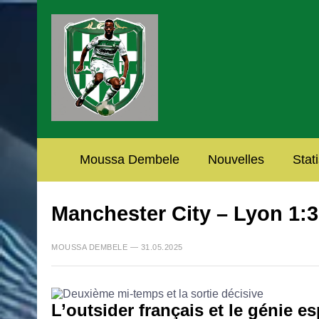
Moussa Dembele
Nouvelles
Stat
Manchester City – Lyon 1:3
MOUSSA DEMBELE — 31.05.2025
L’outsider français et le génie e