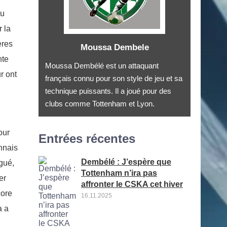
du
r la
ères
Moussa Dembele
nte
Moussa Dembélé est un attaquant
r ont
français connu pour son style de jeu et sa
technique puissants. Il a joué pour des
clubs comme Tottenham et Lyon.
our
Entrées récentes
nnais
Dembélé : J’espère que
ngué,
Tottenham n’ira pas
er
affronter le CSKA cet hiver
core
16.11.2025
a a