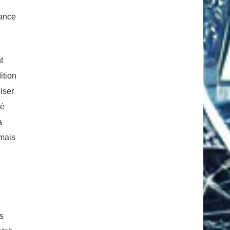
iance
t
ition
iser
té
a
 mais
s