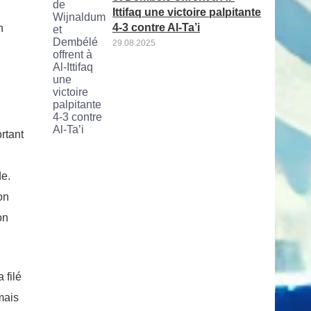
Ittifaq une victoire palpitante
4-3 contre Al-Ta’i
h
29.08.2025
rtant
de.
on
on
 filé
mais