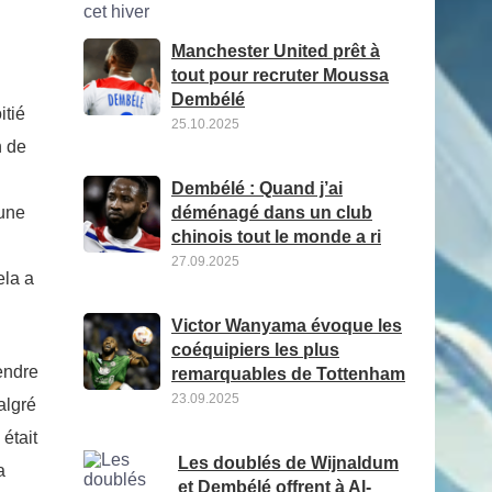
Manchester United prêt à
tout pour recruter Moussa
Dembélé
itié
25.10.2025
n de
Dembélé : Quand j’ai
déménagé dans un club
’une
chinois tout le monde a ri
27.09.2025
ela a
Victor Wanyama évoque les
coéquipiers les plus
endre
remarquables de Tottenham
23.09.2025
algré
 était
Les doublés de Wijnaldum
a
et Dembélé offrent à Al-