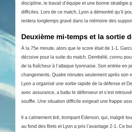
discipline, le travail d’équipe et une bonne stratégi
difficiles. Lors de ce match, Lyon a démontré qu’il p
restera longtemps gravé dans la mémoire des suppor
Deuxième mi-temps et la sortie d
À la 75e minute, alors que le score était de 1-1, Ga
décisive pour la suite du match. Dembélé, connu pour 
de la fraîcheur à l’attaque lyonnaise. Son entrée en j
changements. Quatre minutes seulement après son rem
Lyon a organisé une sortie rapide de la défense et De
avec assurance, a battu le défenseur et s’est retrouv
souffle. Une situation difficile exigeait une frappe a
Il a calmement tiré, trompant Ederson, qui, malgré tous
au fond des filets et Lyon a pris l’avantage 2-1. Ce bu